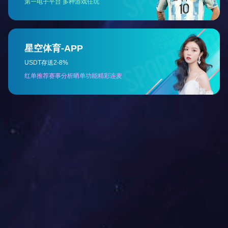
查看更多
皇冠澳门官网(中国)官
02
方网站
【公司新闻】
皇冠澳门官网(中
2017-09-04
国)官方网站
皇冠澳门官网(中国)官方网站
皇冠澳门官网(中国)官方
皇冠澳门官网(中国)官方网站
网站 皇冠澳门官网(中国)
皇冠澳门官网(中国)官方网站
官方网站 皇冠澳门官网
皇冠澳门官网(中国)官方网站
(中国)官方网站 皇冠澳门
查看更多
官网(中国)官方网站 皇冠
03
澳门官网(中国)官方网站
【公司新闻】
皇冠澳门官网(中
国)官方网站
查看详情+
皇冠澳门官网(中国)官方网站
皇冠澳门官网(中国)官方网站
皇冠澳门官网(中国)官方网站
皇冠澳门官网(中国)官方网站
皇冠澳门官网(中国)官方网站
会...
查看更多