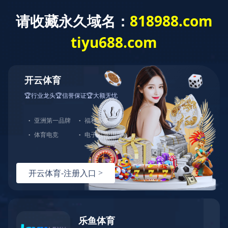
首页
关于我们
返回
公司简介
发展历程
企业文化
企业资质
组织架构
未来展望
新闻资讯
返回
公司新闻
行业资讯
经营范围
返回
皇冠澳门官网(中国)官方网站
纸箱
印刷
纸品