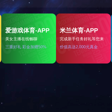
冠澳门官网(中国)官方网站 皇冠澳门官网(中国)官方网站
姓名
邮箱
电话
内容