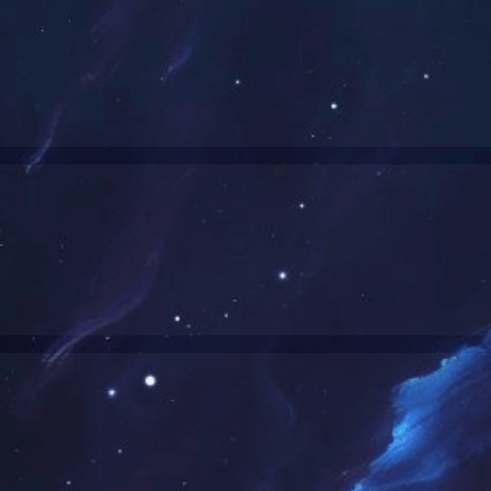
国)官方网站