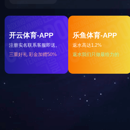
皇冠澳门官网(中国)官方网站
招聘岗位
公司名称：皇冠澳门官
联系方式
前台电话：0769-81310
传真：0769-81310080
邮编：523200
网址：
qslky.com
联系地址：东莞市望牛
联系方式
CONTACT US