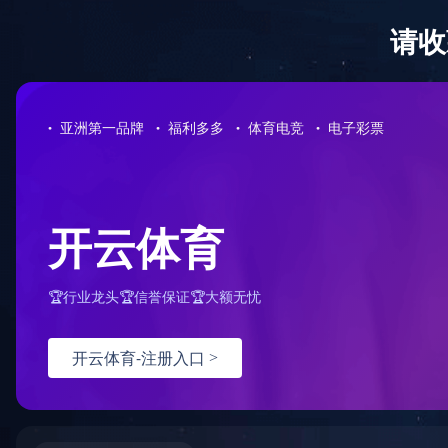
首页
关于我们
返回
公司简介
发展历程
企业文化
企业资质
组织架构
未来展望
新闻资讯
返回
公司新闻
行业资讯
经营范围
返回
皇冠澳门官网(中国)官方网站
纸箱
印刷
纸品