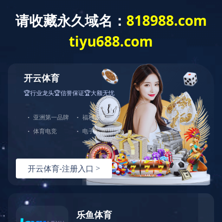
首页
关于我们
返回
公司简介
发展历程
企业文化
企业资质
组织架构
未来展望
新闻资讯
返回
公司新闻
行业资讯
经营范围
返回
皇冠澳门官网(中国)官方网站
纸箱
印刷
纸品