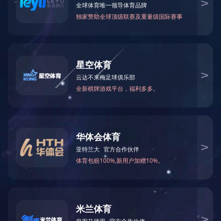
设备展示
返回
纸箱印刷设备展示
皇冠澳门官网(中国)官方网站 设备展示
物流系统展示
仓库展示
客户服务
返回
服务流程
服务保障
客户反馈
皇冠澳门官网(中国)官方网站
返回
招聘岗位
联系方式
经营范围
皇冠澳门官网(中国)官方网站
纸箱
印刷