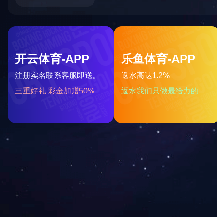
皇冠澳门官网(中国)官方网站
招聘岗位
公司名称：皇冠澳门官网
联系方式
前台电话：0769-8131036
传真：0769-81310080
邮编：523200
网址：
qslky.com
联系地址：东莞市望牛
联系方式
CONTACT US